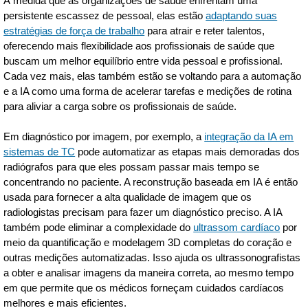
À medida que as organizações de saúde enfrentam uma
persistente escassez de pessoal, elas estão
adaptando suas
estratégias de força de trabalho
para atrair e reter talentos,
oferecendo mais flexibilidade aos profissionais de saúde que
buscam um melhor equilíbrio entre vida pessoal e profissional.
Cada vez mais, elas também estão se voltando para a automação
e a IA como uma forma de acelerar tarefas e medições de rotina
para aliviar a carga sobre os profissionais de saúde.
Em diagnóstico por imagem, por exemplo, a
integração da IA em
sistemas de TC
pode automatizar as etapas mais demoradas dos
radiógrafos para que eles possam passar mais tempo se
concentrando no paciente. A reconstrução baseada em IA é então
usada para fornecer a alta qualidade de imagem que os
radiologistas precisam para fazer um diagnóstico preciso. A IA
também pode eliminar a complexidade do
ultrassom cardíaco
por
meio da quantificação e modelagem 3D completas do coração e
outras medições automatizadas. Isso ajuda os ultrassonografistas
a obter e analisar imagens da maneira correta, ao mesmo tempo
em que permite que os médicos forneçam cuidados cardíacos
melhores e mais eficientes.