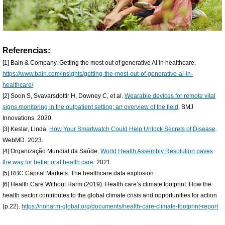
Referencias:
[1] Bain & Company. Getting the most out of generative AI in healthcare.
https://www.bain.com/insights/getting-the-most-out-of-generative-ai-in-
healthcare/
[2] Soon S, Svavarsdottir H, Downey C, et al.
Wearable devices for remote vital
signs monitoring in the outpatient setting: an overview of the field
. BMJ
Innovations. 2020.
[3] Keslar, Linda.
How Your Smartwatch Could Help Unlock Secrets of Disease
.
WebMD. 2023.
[4] Organização Mundial da Saúde.
World Health Assembly Resolution paves
the way for better oral health care
. 2021.
[5] RBC Capital Markets. The healthcare data explosion
[6] Health Care Without Harm (2019). Health care’s climate footprint: How the
health sector contributes to the global climate crisis and opportunities for action
(p.22).
https://noharm-global.org/documents/health-care-climate-footprint-report