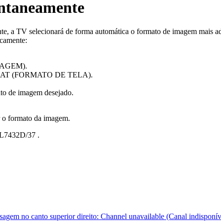
ntaneamente
nte, a TV selecionará de forma automática o formato de imagem mais 
icamente:
(IMAGEM).
FORMAT (FORMATO DE TELA).
mato de imagem desejado.
ar o formato da imagem.
L7432D/37
.
sagem no canto superior direito: Channel unavailable (Canal indisponív