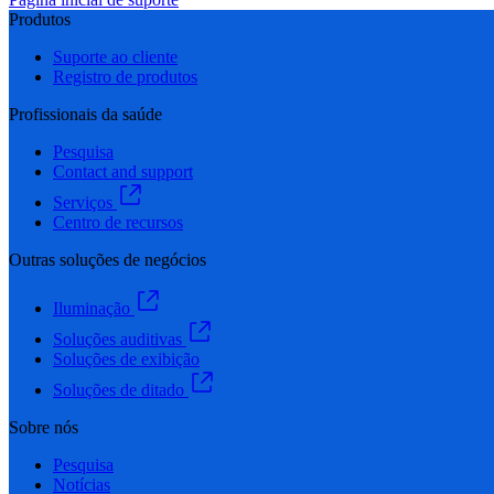
Produtos
Suporte ao cliente
Registro de produtos
Profissionais da saúde
Pesquisa
Contact and support
Serviços
Centro de recursos
Outras soluções de negócios
Iluminação
Soluções auditivas
Soluções de exibição
Soluções de ditado
Sobre nós
Pesquisa
Notícias