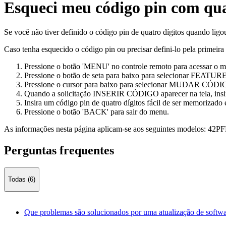
Esqueci meu código pin com quat
Se você não tiver definido o código pin de quatro dígitos quando ligou
Caso tenha esquecido o código pin ou precisar defini-lo pela primeira
Pressione o botão 'MENU' no controle remoto para acessar o m
Pressione o botão de seta para baixo para selecionar FEATURE
Pressione o cursor para baixo para selecionar MUDAR CÓDIGO 
Quando a solicitação INSERIR CÓDIGO aparecer na tela, insira
Insira um código pin de quatro dígitos fácil de ser memorizado
Pressione o botão 'BACK' para sair do menu.
As informações nesta página aplicam-se aos seguintes modelos:
42PF
Perguntas frequentes
Todas (6)
Que problemas são solucionados por uma atualização de softw