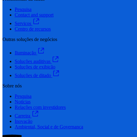
Pesquisa
Contact and support
Serviços
Centro de recursos
Outras soluções de negócios
Iluminação
Soluções auditivas
Soluções de exibição
Soluções de ditado
Sobre nós
Pesquisa
Notícias
Relações com investidores
Carreira
Inovação
Ambiental, Social e de Governança