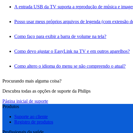
A entrada USB da TV suporta a reprodução de música e imag
Posso usar meus próprios arquivos de legenda (com extensão do 
Como faço para exibir a barra de volume na tela?
Como devo ajustar o EasyLink na TV e em outros aparelhos?
Como altero o idioma do menu se não compreendo o atual?
Procurando mais alguma coisa?
Descubra todas as opções de suporte da Philips
Página inicial de suporte
Produtos
Suporte ao cliente
Registro de produtos
Profissionais da saúde