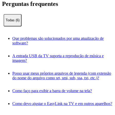
Perguntas frequentes
Todas (6)
Que problemas são solucionados por uma atualização de
software?
A entrada USB da TV suporta a reprodução de música e
imagem?
Posso usar meus próprios arquivos de legenda (com extensão
do nome do arquivo como srt, smi, sub, ssa, txt, etc.)?
Como faço para exibir a barra de volume na tela?
Como devo ajustar o EasyLink na TV e em outros aparelhos?