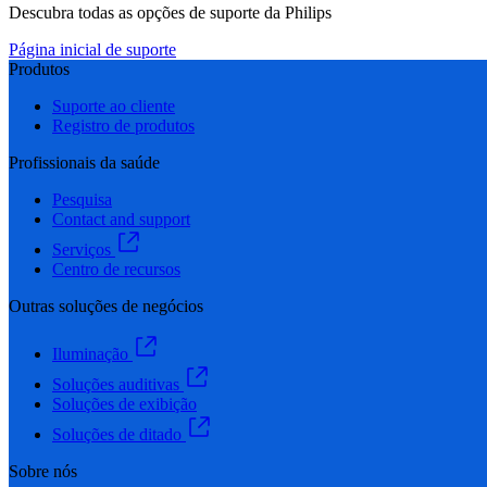
Descubra todas as opções de suporte da Philips
Página inicial de suporte
Produtos
Suporte ao cliente
Registro de produtos
Profissionais da saúde
Pesquisa
Contact and support
Serviços
Centro de recursos
Outras soluções de negócios
Iluminação
Soluções auditivas
Soluções de exibição
Soluções de ditado
Sobre nós