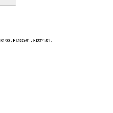
81/00
,
RI2335/91
,
RI2371/91
.