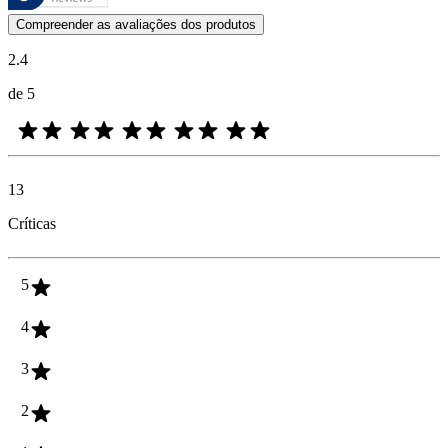
As opiniões dos clientes na forma de classificação do produto com es
Compreender as avaliações dos produtos
2.4
de 5
13
Críticas
5
4
3
2