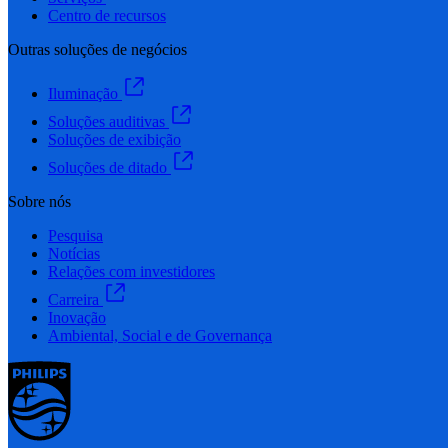
Centro de recursos
Outras soluções de negócios
Iluminação
Soluções auditivas
Soluções de exibição
Soluções de ditado
Sobre nós
Pesquisa
Notícias
Relações com investidores
Carreira
Inovação
Ambiental, Social e de Governança