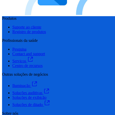
Produtos
Suporte ao cliente
Registro de produtos
Profissionais da saúde
Pesquisa
Contact and support
Serviços
Centro de recursos
Outras soluções de negócios
Iluminação
Soluções auditivas
Soluções de exibição
Soluções de ditado
Sobre nós