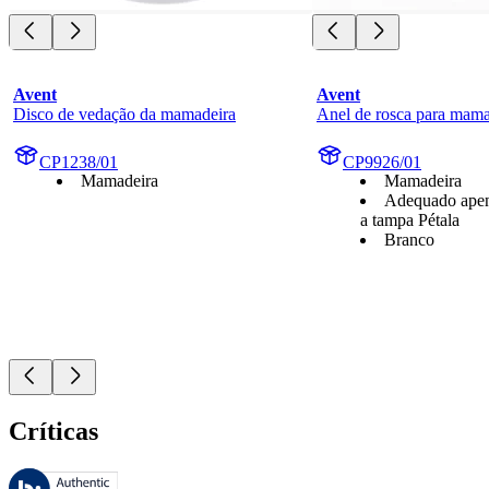
Avent
Avent
Disco de vedação da mamadeira
Anel de rosca para mama
CP1238/01
CP9926/01
Mamadeira
Mamadeira
Adequado apena
a tampa Pétala
Branco
Críticas
Essas avaliações são gerenciadas pelo Bazaarvoice e estão em confor