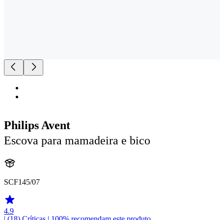
Philips Avent
Escova para mamadeira e bico
SCF145/07
4.9
| (18)
Críticas
| 100% recomendam este produto