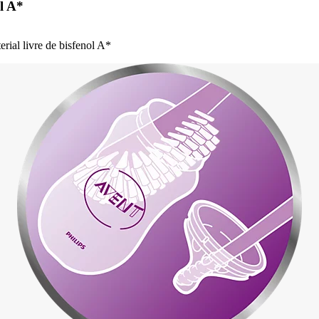
ol A*
rial livre de bisfenol A*