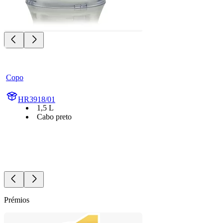
Copo
HR3918/01
1,5 L
Cabo preto
Prémios