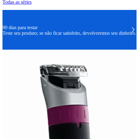
Todas as séries
90 dias para testar
Teste seu produto; se não ficar satisfeito, devolveremos seu dinheiro.