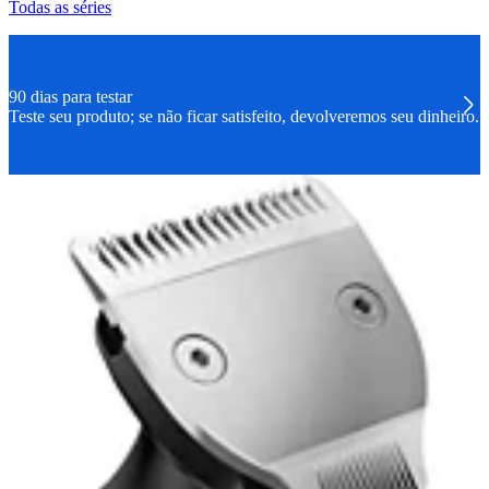
Todas as séries
90 dias para testar
Teste seu produto; se não ficar satisfeito, devolveremos seu dinheiro.