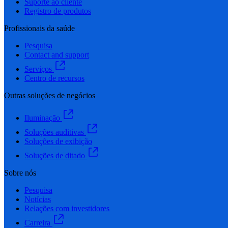
Suporte ao cliente
Registro de produtos
Profissionais da saúde
Pesquisa
Contact and support
Serviços
Centro de recursos
Outras soluções de negócios
Iluminação
Soluções auditivas
Soluções de exibição
Soluções de ditado
Sobre nós
Pesquisa
Notícias
Relações com investidores
Carreira