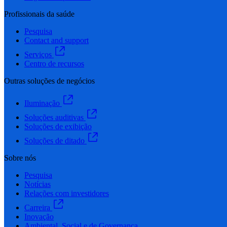
Profissionais da saúde
Pesquisa
Contact and support
Serviços
Centro de recursos
Outras soluções de negócios
Iluminação
Soluções auditivas
Soluções de exibição
Soluções de ditado
Sobre nós
Pesquisa
Notícias
Relações com investidores
Carreira
Inovação
Ambiental, Social e de Governança