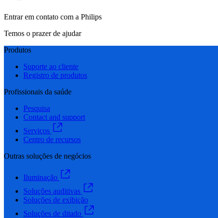
Entrar em contato com a Philips
Temos o prazer de ajudar
Produtos
Suporte ao cliente
Registro de produtos
Profissionais da saúde
Pesquisa
Contact and support
Serviços
Centro de recursos
Outras soluções de negócios
Iluminação
Soluções auditivas
Soluções de exibição
Soluções de ditado