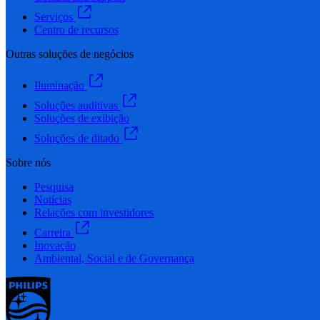
Serviços
Centro de recursos
Outras soluções de negócios
Iluminação
Soluções auditivas
Soluções de exibição
Soluções de ditado
Sobre nós
Pesquisa
Notícias
Relações com investidores
Carreira
Inovação
Ambiental, Social e de Governança