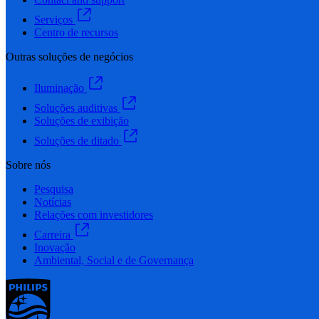
Serviços
Centro de recursos
Outras soluções de negócios
Iluminação
Soluções auditivas
Soluções de exibição
Soluções de ditado
Sobre nós
Pesquisa
Notícias
Relações com investidores
Carreira
Inovação
Ambiental, Social e de Governança