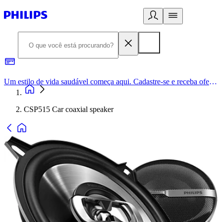
Um estilo de vida saudável começa aqui. Cadastre-se e receba ofertas exclusivas.
CSP515 Car coaxial speaker