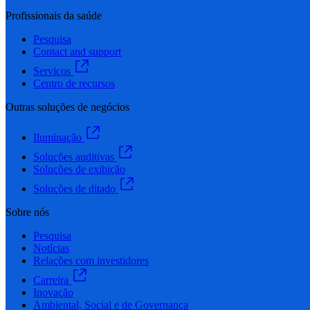
Profissionais da saúde
Pesquisa
Contact and support
Serviços
Centro de recursos
Outras soluções de negócios
Iluminação
Soluções auditivas
Soluções de exibição
Soluções de ditado
Sobre nós
Pesquisa
Notícias
Relações com investidores
Carreira
Inovação
Ambiental, Social e de Governança