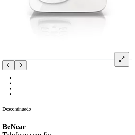
Descontinuado
BeNear
Telefone sem fio