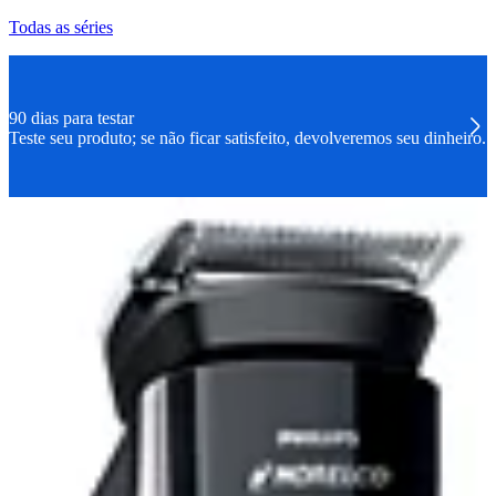
Todas as séries
90 dias para testar
Teste seu produto; se não ficar satisfeito, devolveremos seu dinheiro.