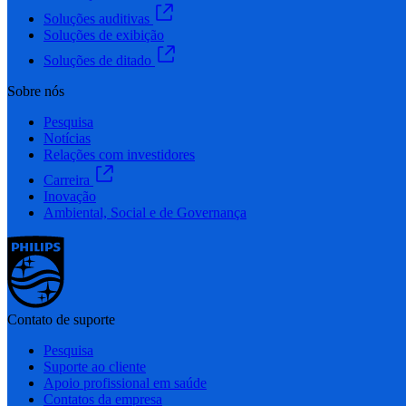
Soluções auditivas
Soluções de exibição
Soluções de ditado
Sobre nós
Pesquisa
Notícias
Relações com investidores
Carreira
Inovação
Ambiental, Social e de Governança
Contato de suporte
Pesquisa
Suporte ao cliente
Apoio profissional em saúde
Contatos da empresa