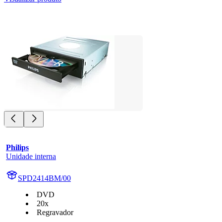
Philips
Unidade interna
SPD2414BM/00
DVD
20x
Regravador