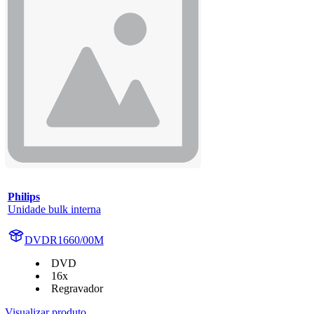
Philips
Unidade bulk interna
DVDR1660/00M
DVD
16x
Regravador
Visualizar produto