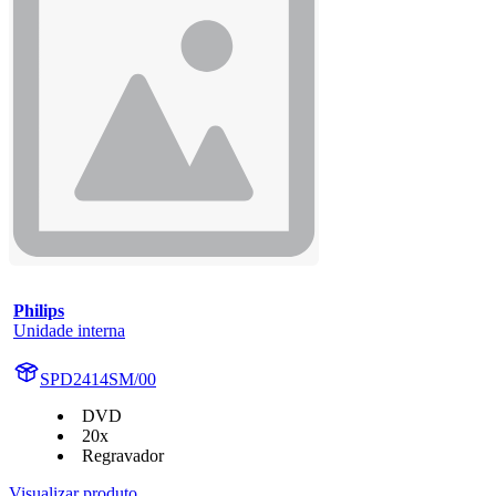
Philips
Unidade interna
SPD2414SM/00
DVD
20x
Regravador
Visualizar produto