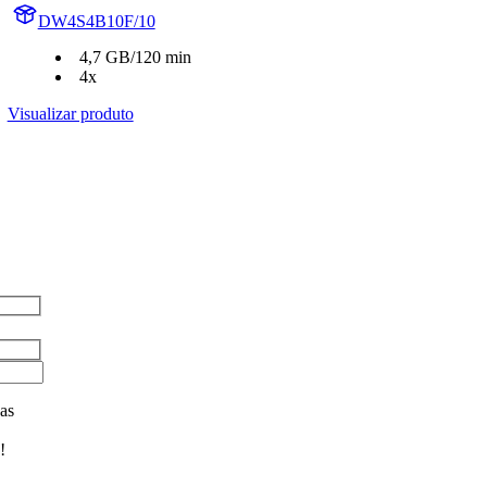
DW4S4B10F/10
4,7 GB/120 min
4x
Visualizar produto
as
!