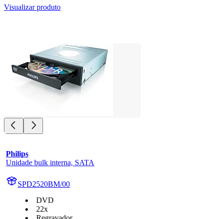
Visualizar produto
Philips
Unidade bulk interna, SATA
SPD2520BM/00
DVD
22x
Regravador