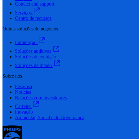
Contact and support
Serviços
Centro de recursos
Outras soluções de negócios
Iluminação
Soluções auditivas
Soluções de exibição
Soluções de ditado
Sobre nós
Pesquisa
Notícias
Relações com investidores
Carreira
Inovação
Ambiental, Social e de Governança