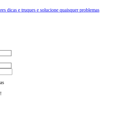
es dicas e truques e solucione quaisquer problemas
as
!