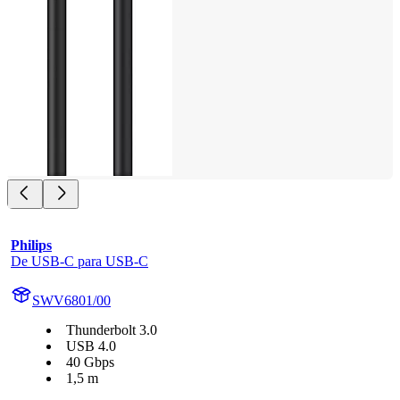
Philips
De USB-C para USB-C
SWV6801/00
Thunderbolt 3.0
USB 4.0
40 Gbps
1,5 m