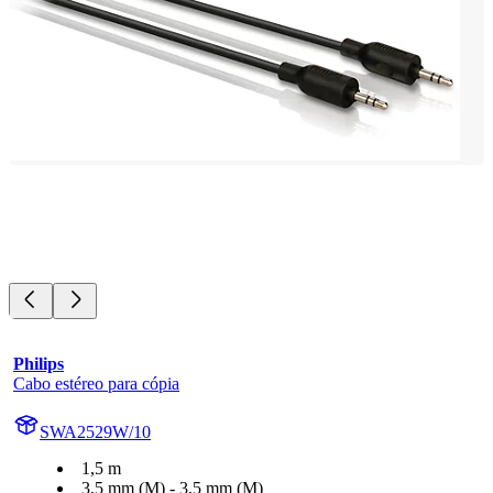
Philips
Cabo estéreo para cópia
SWA2529W/10
1,5 m
3,5 mm (M) - 3,5 mm (M)