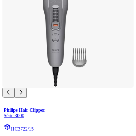
Philips Hair Clipper
Série 3000
HC3722/15