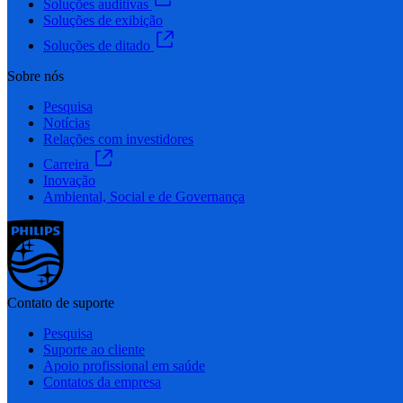
Soluções auditivas
Soluções de exibição
Soluções de ditado
Sobre nós
Pesquisa
Notícias
Relações com investidores
Carreira
Inovação
Ambiental, Social e de Governança
Contato de suporte
Pesquisa
Suporte ao cliente
Apoio profissional em saúde
Contatos da empresa