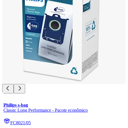
Philips s-bag
Classic Long Performance - Pacote econômico
FC8021/05