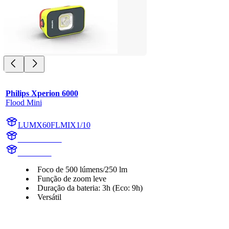
Philips Xperion 6000
Flood Mini
LUMX60FLMIX1/10
X60FLMIX1
X60FLMI
Foco de 500 lúmens/250 lm
Função de zoom leve
Duração da bateria: 3h (Eco: 9h)
Versátil