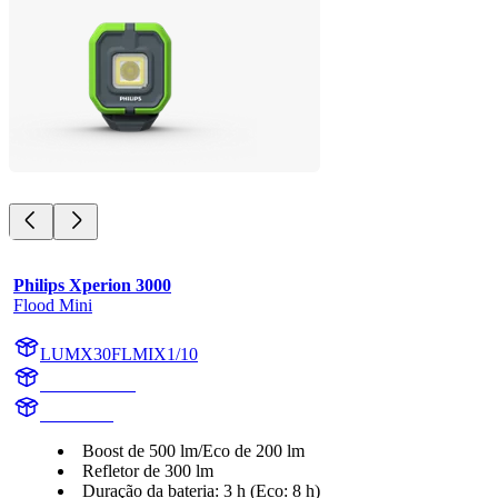
Philips Xperion 3000
Flood Mini
LUMX30FLMIX1/10
X30FLMIX1
X30FLMI
Boost de 500 lm/Eco de 200 lm
Refletor de 300 lm
Duração da bateria: 3 h (Eco: 8 h)