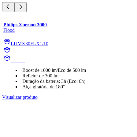
Philips Xperion 3000
Flood
LUMX30FLX1/10
X30FLX1
X30FL
Boost de 1000 lm/Eco de 500 lm
Refletor de 300 lm
Duração da bateria: 3h (Eco: 6h)
Alça giratória de 180°
Visualizar produto