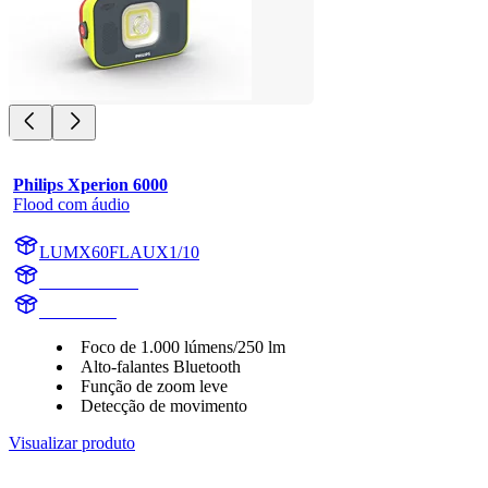
Philips Xperion 6000
Flood com áudio
LUMX60FLAUX1/10
X60FLAUX1
X60FLAU
Foco de 1.000 lúmens/250 lm
Alto-falantes Bluetooth
Função de zoom leve
Detecção de movimento
Visualizar produto