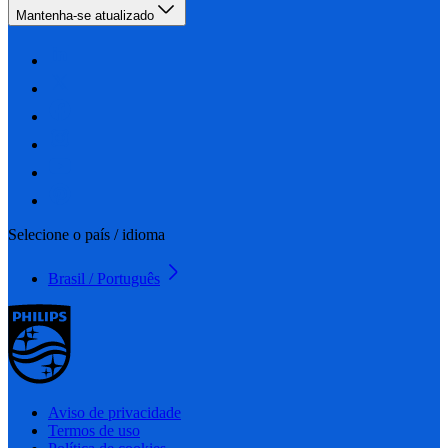
Mantenha-se atualizado
Selecione o país / idioma
Brasil / Português
Aviso de privacidade
Termos de uso