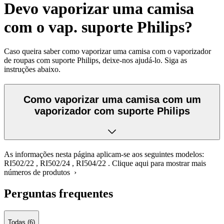
Devo vaporizar uma camisa
com o vap. suporte Philips?
Caso queira saber como vaporizar uma camisa com o vaporizador
de roupas com suporte Philips, deixe-nos ajudá-lo. Siga as
instruções abaixo.
Como vaporizar uma camisa com um
vaporizador com suporte Philips
As informações nesta página aplicam-se aos seguintes modelos:
RI502/22
,
RI502/24
,
RI504/22
.
Clique aqui para mostrar mais
números de produtos ›
Perguntas frequentes
Todas (6)