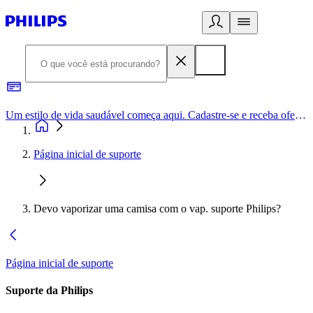
Um estilo de vida saudável começa aqui. Cadastre-se e receba ofertas exclusivas.
Página inicial de suporte
Devo vaporizar uma camisa com o vap. suporte Philips?
Página inicial de suporte
Suporte da Philips