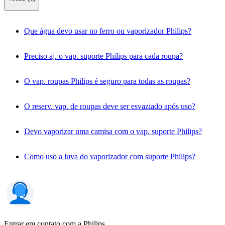
Que água devo usar no ferro ou vaporizador Philips?
Preciso aj. o vap. suporte Philips para cada roupa?
O vap. roupas Philips é seguro para todas as roupas?
O reserv. vap. de roupas deve ser esvaziado após uso?
Devo vaporizar uma camisa com o vap. suporte Philips?
Como uso a luva do vaporizador com suporte Philips?
Entrar em contato com a Philips