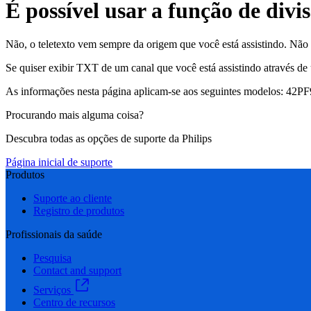
É possível usar a função de divi
Não, o teletexto vem sempre da origem que você está assistindo. Não
Se quiser exibir TXT de um canal que você está assistindo através de
As informações nesta página aplicam-se aos seguintes modelos:
42PF
Procurando mais alguma coisa?
Descubra todas as opções de suporte da Philips
Página inicial de suporte
Produtos
Suporte ao cliente
Registro de produtos
Profissionais da saúde
Pesquisa
Contact and support
Serviços
Centro de recursos