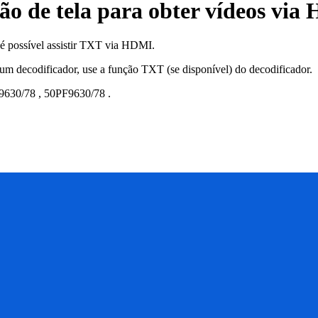
são de tela para obter vídeos via
 é possível assistir TXT via HDMI.
 um decodificador, use a função TXT (se disponível) do decodificador.
9630/78
,
50PF9630/78
.