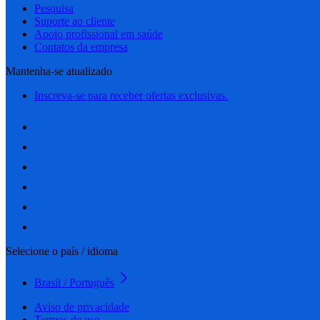
Pesquisa
Suporte ao cliente
Apoio profissional em saúde
Contatos da empresa
Mantenha-se atualizado
Inscreva-se para receber ofertas exclusivas.
Selecione o país / idioma
Brasil / Português
Aviso de privacidade
Termos de uso