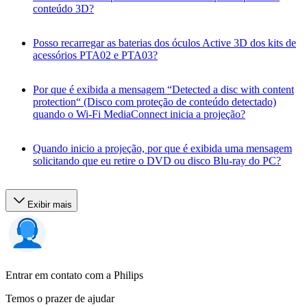
conteúdo 3D?
Posso recarregar as baterias dos óculos Active 3D dos kits de
acessórios PTA02 e PTA03?
Por que é exibida a mensagem “Detected a disc with content
protection“ (Disco com proteção de conteúdo detectado)
quando o Wi-Fi MediaConnect inicia a projeção?
Quando inicio a projeção, por que é exibida uma mensagem
solicitando que eu retire o DVD ou disco Blu-ray do PC?
Exibir mais
Entrar em contato com a Philips
Temos o prazer de ajudar