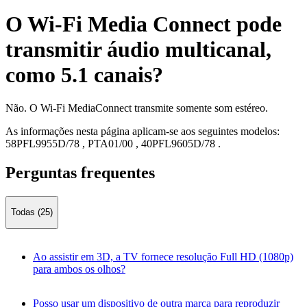
O Wi-Fi Media Connect pode
transmitir áudio multicanal,
como 5.1 canais?
Não. O Wi-Fi MediaConnect transmite somente som estéreo.
As informações nesta página aplicam-se aos seguintes modelos:
58PFL9955D/78
,
PTA01/00
,
40PFL9605D/78
.
Perguntas frequentes
Todas (25)
Ao assistir em 3D, a TV fornece resolução Full HD (1080p)
para ambos os olhos?
Posso usar um dispositivo de outra marca para reproduzir