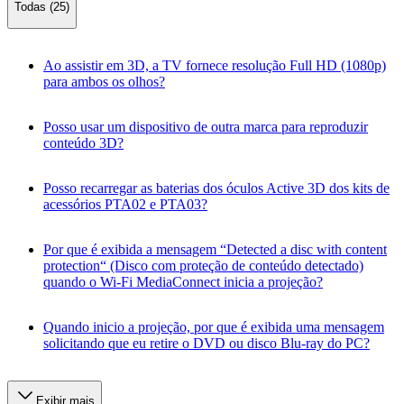
Todas (25)
Ao assistir em 3D, a TV fornece resolução Full HD (1080p)
para ambos os olhos?
Posso usar um dispositivo de outra marca para reproduzir
conteúdo 3D?
Posso recarregar as baterias dos óculos Active 3D dos kits de
acessórios PTA02 e PTA03?
Por que é exibida a mensagem “Detected a disc with content
protection“ (Disco com proteção de conteúdo detectado)
quando o Wi-Fi MediaConnect inicia a projeção?
Quando inicio a projeção, por que é exibida uma mensagem
solicitando que eu retire o DVD ou disco Blu-ray do PC?
Exibir mais