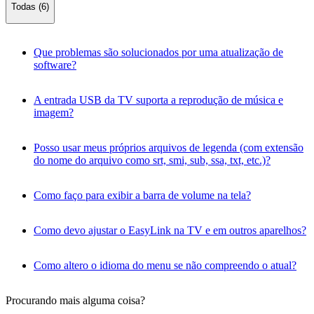
Todas (6)
Que problemas são solucionados por uma atualização de
software?
A entrada USB da TV suporta a reprodução de música e
imagem?
Posso usar meus próprios arquivos de legenda (com extensão
do nome do arquivo como srt, smi, sub, ssa, txt, etc.)?
Como faço para exibir a barra de volume na tela?
Como devo ajustar o EasyLink na TV e em outros aparelhos?
Como altero o idioma do menu se não compreendo o atual?
Procurando mais alguma coisa?