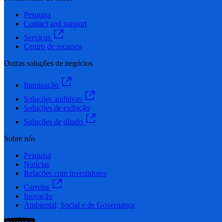
Pesquisa
Contact and support
Serviços
Centro de recursos
Outras soluções de negócios
Iluminação
Soluções auditivas
Soluções de exibição
Soluções de ditado
Sobre nós
Pesquisa
Notícias
Relações com investidores
Carreira
Inovação
Ambiental, Social e de Governança