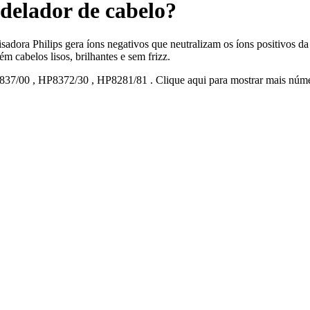
delador de cabelo?
adora Philips gera íons negativos que neutralizam os íons positivos da 
ém cabelos lisos, brilhantes e sem frizz.
37/00
,
HP8372/30
,
HP8281/81
.
Clique aqui para mostrar mais núm