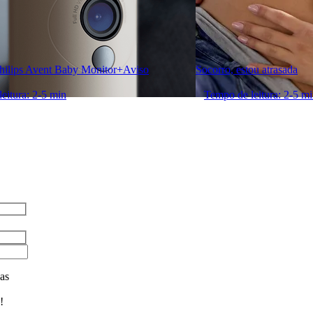
Philips Avent Baby Monitor+Aviso
Socorro, estou atrasada
eitura: 2-5 min
Tempo de leitura: 2-5 m
as
!