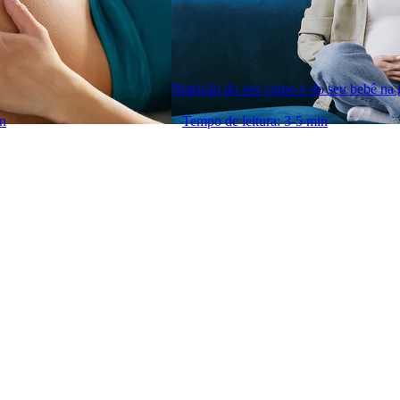
Nutrição do seu corpo e do seu bebê na 
in
Tempo de leitura: 3-5 min