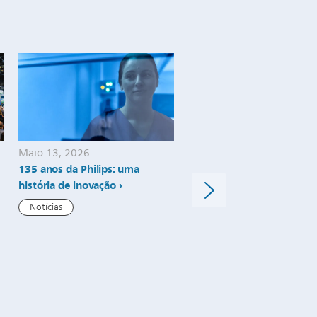
Maio 13, 2026
Abril 30, 2026
135 anos da Philips: uma
Philips reforça a sua estra
história de inovação
de Integrated Diagnostics
Brasil para reduzir a
Notícias
fragmentação e acelerar a
decisões clínicas
Comunicado de imprensa