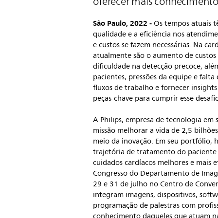
oferecer mais conhecimento c
São Paulo, 2022 -
Os tempos atuais tê
qualidade e a eficiência nos atend
e custos se fazem necessárias. Na car
atualmente são o aumento de custos p
dificuldade na detecção precoce, alé
pacientes, pressões da equipe e falta 
fluxos de trabalho e fornecer insight
peças-chave para cumprir esse desafio
A Philips, empresa de tecnologia em
missão melhorar a vida de 2,5 bilhõe
meio da inovação. Em seu portfólio, 
trajetória de tratamento do paciente
cuidados cardíacos melhores e mais e
Congresso do Departamento de Imagem
29 e 31 de julho no Centro de Conven
integram imagens, dispositivos, softw
programação de palestras com profiss
conhecimento daqueles que atuam na