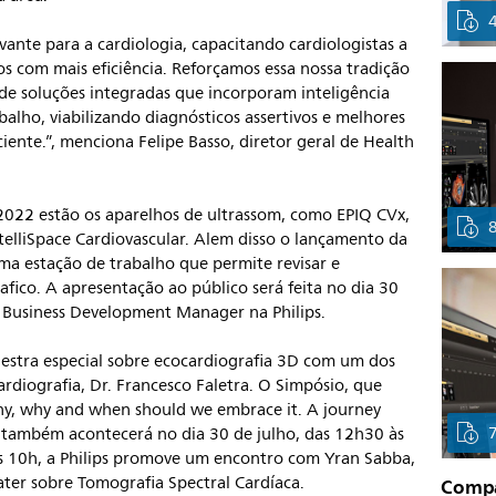
vante para a cardiologia, capacitando cardiologistas a
 com mais eficiência. Reforçamos essa nossa tradição
de soluções integradas que incorporam inteligência
rabalho, viabilizando diagnósticos assertivos e melhores
ente.”, menciona Felipe Basso, diretor geral de Health
 2022 estão os aparelhos de ultrassom, como EPIQ CVx,
ntelliSpace Cardiovascular. Alem disso o lançamento da
a estação de trabalho que permite revisar e
fico. A apresentação ao público será feita no dia 30
, Business Development Manager na Philips.
stra especial sobre ecocardiografia 3D com um dos
rdiografia, Dr. Francesco Faletra. O Simpósio, que
y, why and when should we embrace it. A journey
” também acontecerá no dia 30 de julho, das 12h30 às
às 10h, a Philips promove um encontro com Yran Sabba,
ater sobre Tomografia Spectral Cardíaca.
Compar