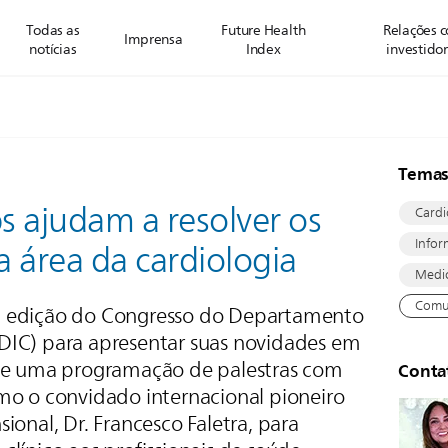
Todas as
Future Health
Relações 
Imprensa
notícias
Index
investido
Tema
ps ajudam a resolver os
Cardi
Infor
a área da cardiologia
Medic
Comu
ª edição do Congresso do Departamento
DIC) para apresentar suas novidades em
 de uma programação de palestras com
Conta
mo o convidado internacional pioneiro
ional, Dr. Francesco Faletra, para