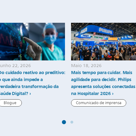
Junho 22, 2026
Maio 18, 2026
Do cuidado reativo ao preditivo:
Mais tempo para cuidar. Mais
o que ainda impede a
agilidade para decidir. Philips
verdadeira transformação da
apresenta soluções conectadas
Saúde Digital?
na Hospitalar 2026
Blogue
Comunicado de imprensa