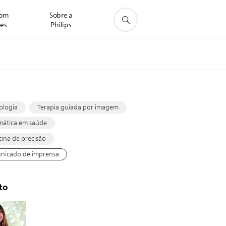
com
Sobre a
res
Philips
s
ologia
Terapia guiada por imagem
mática em saúde
ina de precisão
nicado de imprensa
to