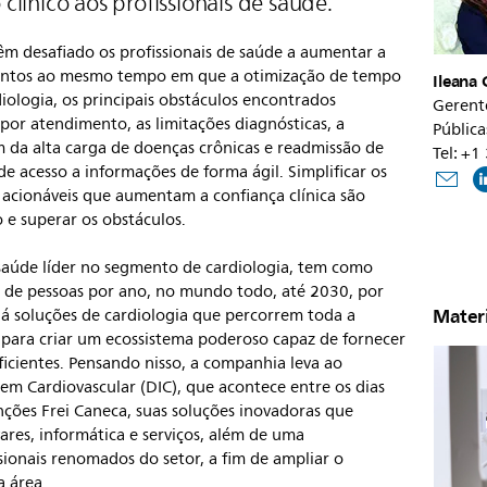
línico aos profissionais de saúde.
m desafiado os profissionais de saúde a aumentar a
imentos ao mesmo tempo em que a otimização de tempo
Ileana 
diologia, os principais obstáculos encontrados
Gerent
or atendimento, as limitações diagnósticas, a
Pública
m da alta carga de doenças crônicas e readmissão de
Tel: +
de acesso a informações de forma ágil. Simplificar os
s acionáveis que aumentam a confiança clínica são
 e superar os obstáculos.
 saúde líder no segmento de cardiologia, tem como
s de pessoas por ano, no mundo todo, até 2030, por
Materi
há soluções de cardiologia que percorrem toda a
 para criar um ecossistema poderoso capaz de fornecer
ficientes. Pensando nisso, a companhia leva ao
 Cardiovascular (DIC), que acontece entre os dias
ções Frei Caneca, suas soluções inovadoras que
ares, informática e serviços, além de uma
ionais renomados do setor, a fim de ampliar o
 área.