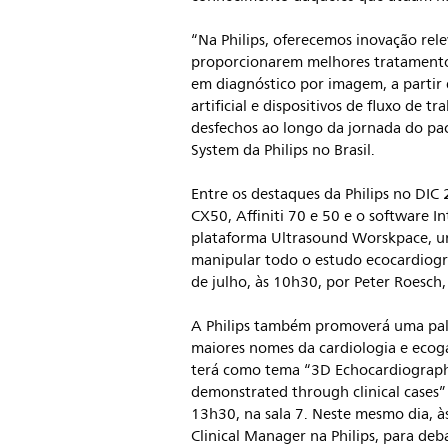
“Na Philips, oferecemos inovação rele
proporcionarem melhores tratamentos
em diagnóstico por imagem, a partir 
artificial e dispositivos de fluxo de t
desfechos ao longo da jornada do paci
System da Philips no Brasil.
Entre os destaques da Philips no DIC
CX50, Affiniti 70 e 50 e o software I
plataforma Ultrasound Worskpace, um
manipular todo o estudo ecocardiogra
de julho, às 10h30, por Peter Roesch
A Philips também promoverá uma pale
maiores nomes da cardiologia e ecoga
terá como tema “3D Echocardiograph
demonstrated through clinical cases
13h30, na sala 7. Neste mesmo dia, 
Clinical Manager na Philips, para deb