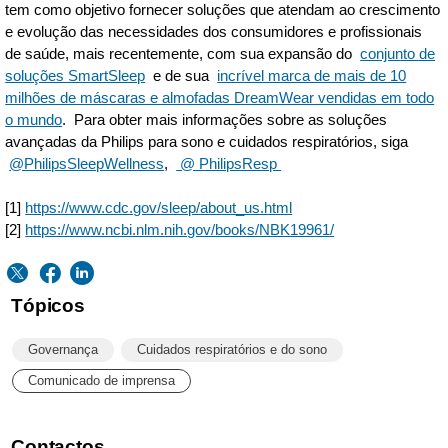
tem como objetivo fornecer soluções que atendam ao crescimento
e evolução das necessidades dos consumidores e profissionais
de saúde, mais recentemente, com sua expansão do
conjunto de
soluções SmartSleep
e de sua
incrível marca de mais de 10
milhões de máscaras e almofadas DreamWear vendidas em todo
o mundo
. Para obter mais informações sobre as soluções
avançadas da Philips para sono e cuidados respiratórios, siga
@PhilipsSleepWellness
,
@ PhilipsResp
[1]
https://www.cdc.gov/sleep/about_us.html
[2]
https://www.ncbi.nlm.nih.gov/books/NBK19961/
Tópicos
Governança
Cuidados respiratórios e do sono
Comunicado de imprensa
Contactos