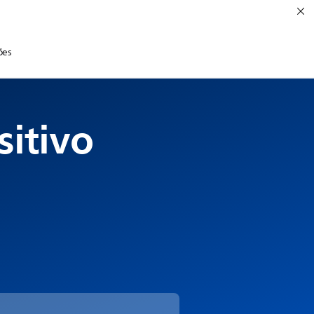
ões
sitivo