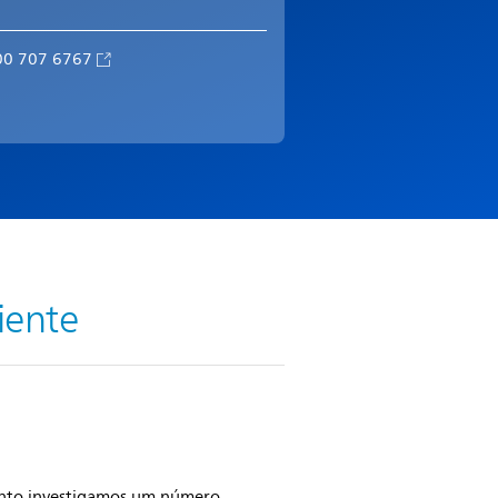
00 707 6767
iente
anto investigamos um número