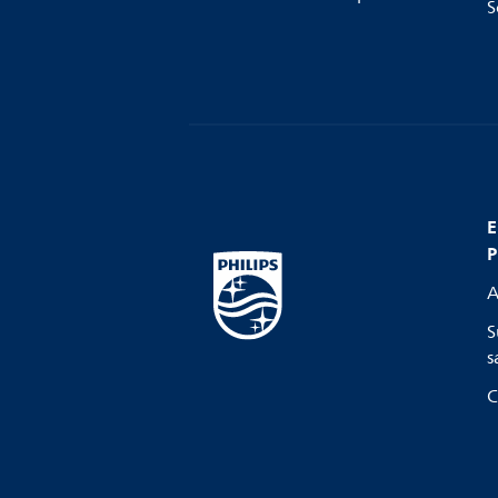
S
E
P
A
S
s
C