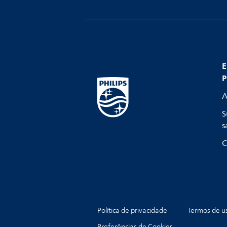
E
P
A
S
s
C
Política de privacidade
Termos de u
Preferências de Cookies