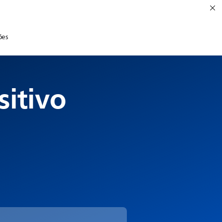
ões
sitivo