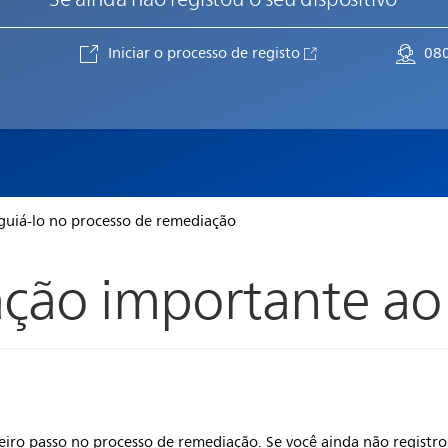
Iniciar o processo de registo
08
 guiá-lo no processo de remediação
ção importante ao
eiro passo no processo de remediação. Se você ainda não registrou