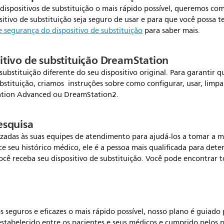
ispositivos de substituição o mais rápido possível, queremos co
tivo de substituição seja seguro de usar e para que você possa t
 segurança do dispositivo de substituição
para saber mais.
sitivo de substituição DreamStation
ubstituição diferente do seu dispositivo original. Para garantir q
bstituição, criamos instruções sobre como configurar, usar, limpa
ation Advanced ou DreamStation2.
esquisa
lizadas às suas equipes de atendimento para ajudá-los a tomar a 
seu histórico médico, ele é a pessoa mais qualificada para deter
cê receba seu dispositivo de substituição. Você pode encontrar t
os seguros e eficazes o mais rápido possível, nosso plano é guiado
 estabelecido entre os pacientes e seus médicos e cumprido pelo