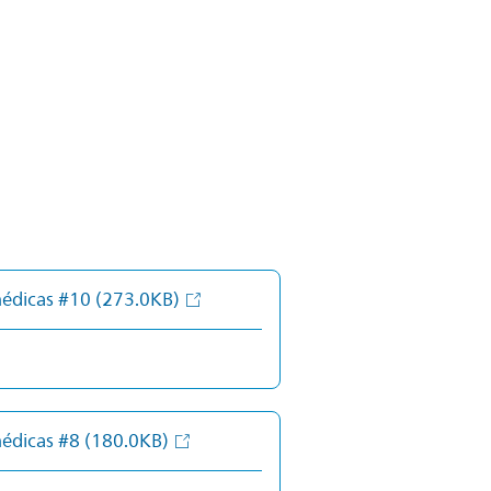
médicas #10
(273.0KB)
médicas #8
(180.0KB)