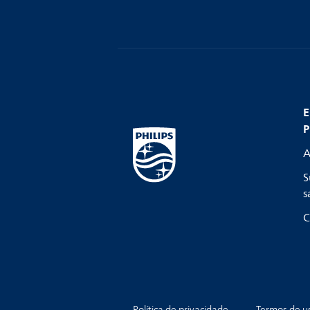
E
P
A
S
s
C
Política de privacidade
Termos de u