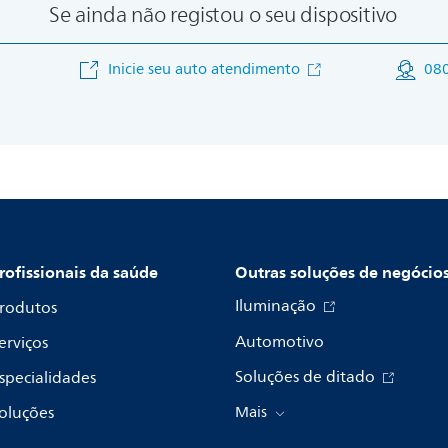
Se ainda não registou o seu dispositivo
Inicie seu auto atendimento
08
rofissionais da saúde
Outras soluções de negócio
Iluminação
rodutos
Automotivo
erviços
Soluções de ditado
specialidades
oluções
Mais