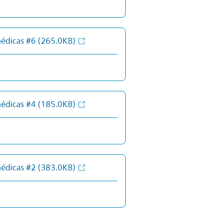
médicas #6
(265.0KB)
médicas #4
(185.0KB)
médicas #2
(383.0KB)