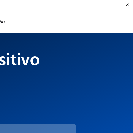
ões
sitivo