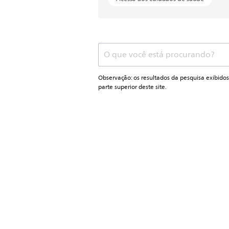
ícone
de
pesquisa
Observação: os resultados da pesquisa exibidos
de
parte superior deste site.
suporte