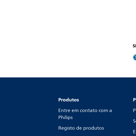
S
Produtos
P
Entre em contato com a
P
Philips
S
Registo de produtos
E