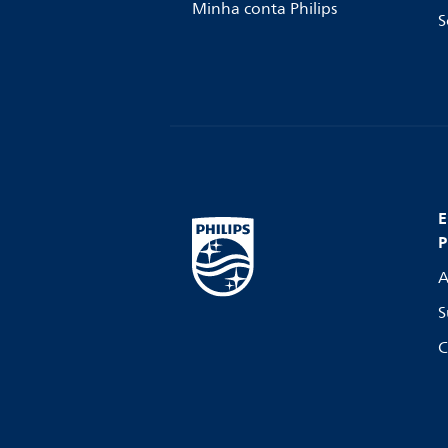
Minha conta Philips
S
E
P
A
S
C