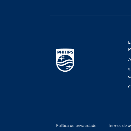
E
P
A
S
s
C
Política de privacidade
Termos de u