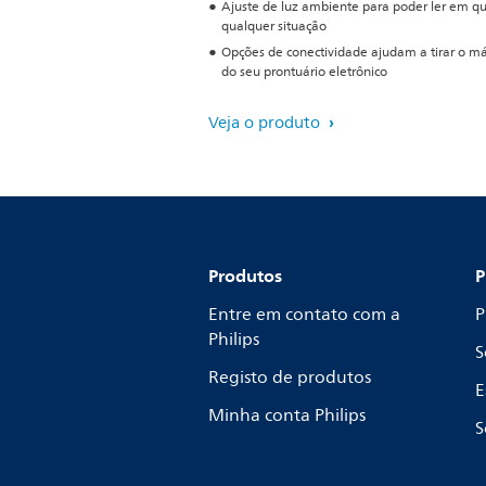
Ajuste de luz ambiente para poder ler em q
qualquer situação
Opções de conectividade ajudam a tirar o m
do seu prontuário eletrônico
Veja o produto
Produtos
P
Entre em contato com a
P
Philips
S
Registo de produtos
E
Minha conta Philips
S