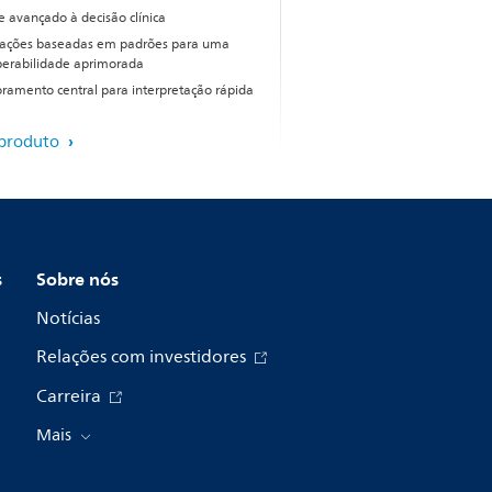
e avançado à decisão clínica
ações baseadas em padrões para uma
perabilidade aprimorada
ramento central para interpretação rápida
 produto
s
Sobre nós
Notícias
Relações com investidores
Carreira
Mais