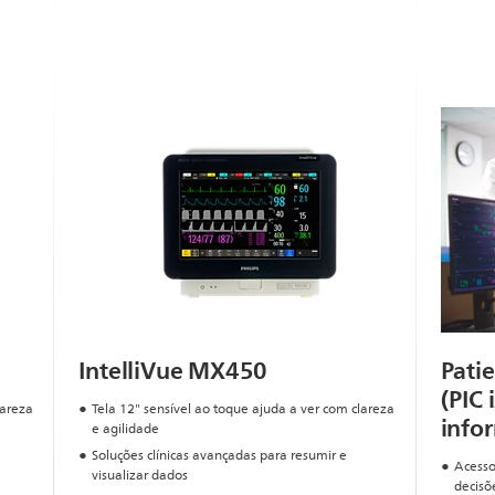
IntelliVue MX450
Pati
(PIC 
lareza
Tela 12" sensível ao toque ajuda a ver com clareza
infor
e agilidade
Soluções clínicas avançadas para resumir e
Acesso
visualizar dados
decisõe