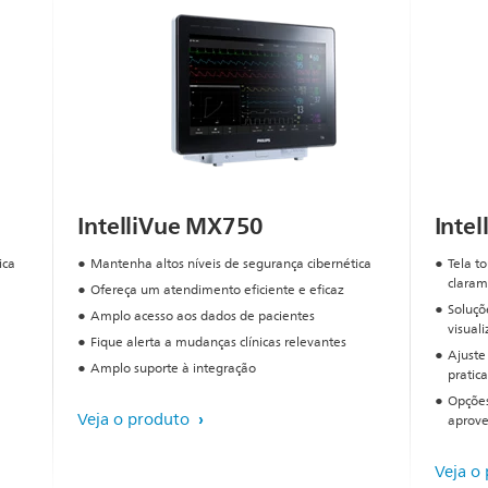
IntelliVue MX750
Inte
ica
Mantenha altos níveis de segurança cibernética
Tela t
claram
Ofereça um atendimento eficiente e eficaz
Soluçõ
Amplo acesso aos dados de pacientes
visual
Fique alerta a mudanças clínicas relevantes
Ajuste
Amplo suporte à integração
pratic
Opções
Veja o produto
aprove
Veja o