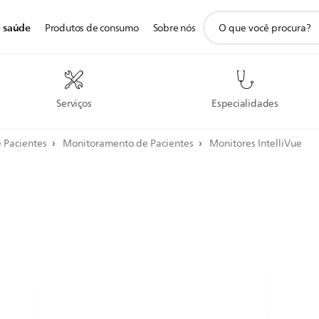
ícone
e saúde
Produtos de consumo
Sobre nós
de
pesquisa
de
suporte
Serviços
Especialidades
 Pacientes
Monitoramento de Pacientes
Monitores IntelliVue