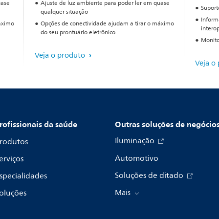
uase
Ajuste de luz ambiente para poder ler em quase
Suport
qualquer situação
Inform
áximo
Opções de conectividade ajudam a tirar o máximo
intero
do seu prontuário eletrônico
Monito
Veja o produto
Veja o
rofissionais da saúde
Outras soluções de negócio
Iluminação
rodutos
Automotivo
erviços
Soluções de ditado
specialidades
oluções
Mais