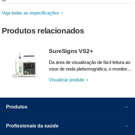
re
Veja todas as especificações
Produtos relacionados
SureSigns VS2+
Da área de visualização de fácil leitura ao
visor de onda pletismográfica, o monitor
SureSigns VS2+ da Philips foi projetado
Visualizar produto
para facilitar a coleta de sinais vitais,
oferecendo à sua equipe a flexibilidade e a
liberdade necessárias para fornecer aos
pacientes um excelente atendimento.
Produtos
Profissionais da saúde