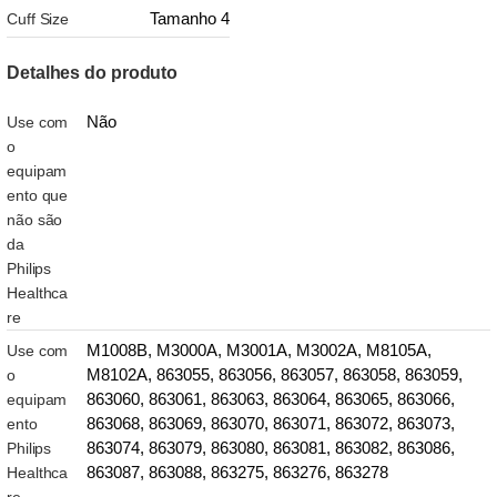
Tamanho 4
Cuff Size
Detalhes do produto
Não
Use com
o
equipam
ento que
não são
da
Philips
Healthca
re
M1008B, M3000A, M3001A, M3002A, M8105A,
Use com
M8102A, 863055, 863056, 863057, 863058, 863059,
o
863060, 863061, 863063, 863064, 863065, 863066,
equipam
863068, 863069, 863070, 863071, 863072, 863073,
ento
863074, 863079, 863080, 863081, 863082, 863086,
Philips
863087, 863088, 863275, 863276, 863278
Healthca