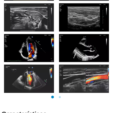
Rosto fetal 3D com V6-2 e
3D9-3v inicial OB com
TrueVue
FlexVue
Nervos do plexo braquial
Tecido mamário com
múltiplos fibroadenomas
Vista apical cardíaca de
Vista plaxia cardíaca
quatro câmaras com
influxo mitral
Transesofágico cardíaco
Artéria carótida - exibição
com regurgitação mitral
dupla