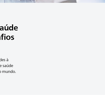
saúde
afios
des à
de saúde
o mundo​.