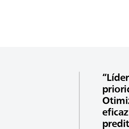
Líde
prior
Otimiz
eficaz
predit