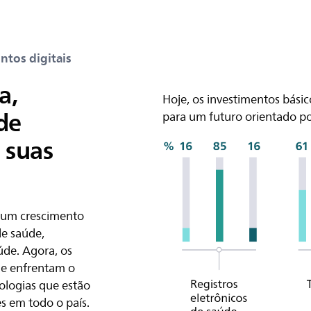
ntos digitais
a,
Hoje, os investimentos bás
 de
para um futuro orientado po
 suas
e um crescimento
de saúde,
úde. Agora, os
úde enfrentam o
nologias que estão
es em todo o país.