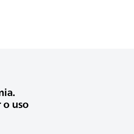
mia.
r o uso