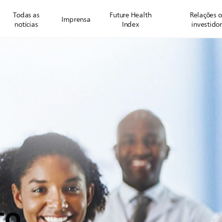
Todas as
Future Health
Relações 
Imprensa
notícias
Index
investido
ço