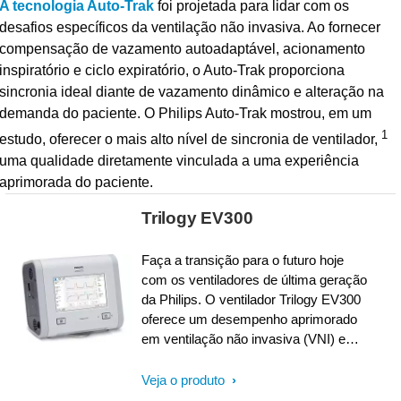
A tecnologia Auto-Trak
foi projetada para lidar com os
desafios específicos da ventilação não invasiva. Ao fornecer
compensação de vazamento autoadaptável, acionamento
inspiratório e ciclo expiratório, o Auto-Trak proporciona
sincronia ideal diante de vazamento dinâmico e alteração na
demanda do paciente. O Philips Auto-Trak mostrou, em um
1
estudo, oferecer o mais alto nível de sincronia de ventilador,
uma qualidade diretamente vinculada a uma experiência
aprimorada do paciente.
Trilogy EV300
Faça a transição para o futuro hoje
com os ventiladores de última geração
da Philips. O ventilador Trilogy EV300
oferece um desempenho aprimorado
em ventilação não invasiva (VNI) e
ventilação invasiva (VI), para que os
pacientes possam ser tratados com
Veja o produto
um único dispositivo ao longo de sua