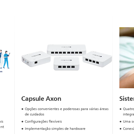
Capsule Axon
Siste
Opções convenientes e poderosas para várias áreas
Quatr
de cuidados
integr
ais
Configurações flexíveis
Uma so
ent
Implementação simples de hardware
Conexã