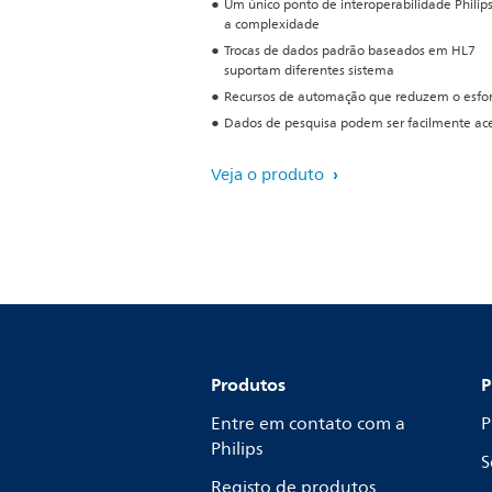
Um único ponto de interoperabilidade Philip
a complexidade
Trocas de dados padrão baseados em HL7
suportam diferentes sistema
Recursos de automação que reduzem o esfo
Dados de pesquisa podem ser facilmente ac
Veja o produto
Produtos
P
Entre em contato com a
P
Philips
S
Registo de produtos