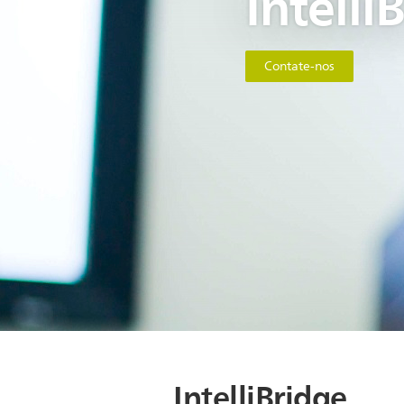
Intelli
Contate-nos
IntelliBridge