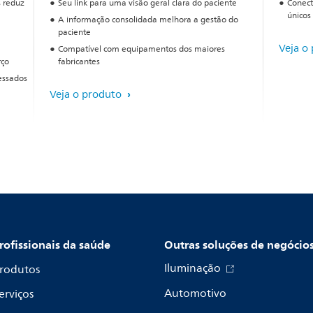
s reduz
Seu link para uma visão geral clara do paciente
Conect
únicos
A informação consolidada melhora a gestão do
paciente
Veja o
Compatível com equipamentos dos maiores
rço
fabricantes
essados
Veja o produto
rofissionais da saúde
Outras soluções de negócio
Iluminação
rodutos
Automotivo
erviços