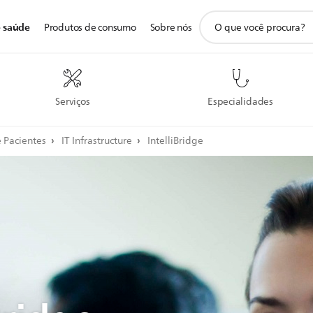
ícone
e saúde
Produtos de consumo
Sobre nós
de
pesquisa
de
suporte
Serviços
Especialidades
 Pacientes
IT Infrastructure
IntelliBridge