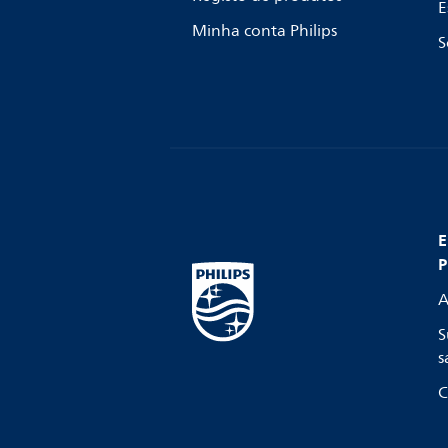
E
Minha conta Philips
S
E
P
A
S
s
C